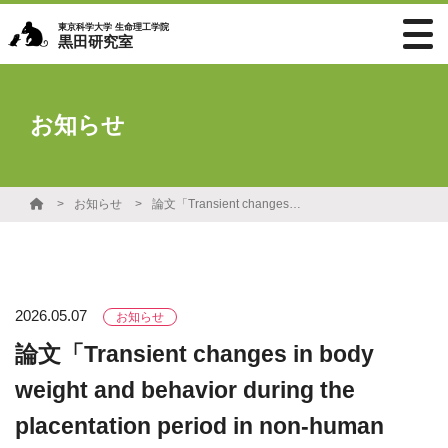
東京科学大学 生命理工学院
黒田研究室
お知らせ
お知らせ
論文「Transient changes in body weight and behavior during the placentation period in non-human primates and rodents」が掲載されました
2026.05.07
お知らせ
論文「Transient changes in body
weight and behavior during the
placentation period in non-human