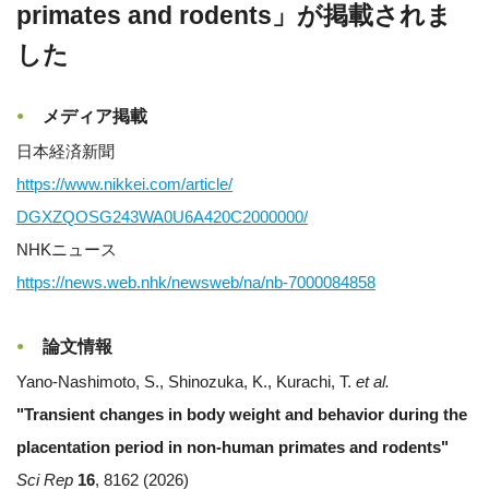
primates and rodents」が掲載されま
した
メディア掲載
日本経済新聞
https://www.nikkei.com/
article/
DGXZQOSG243WA0U6A420C2000000/
NHKニュース
https://news.web.nhk/
newsweb/na/nb-7000084858
論文情報
Yano-Nashimoto, S., Shinozuka, K., Kurachi, T.
et al.
"Transient changes in body weight and behavior during the
placentation period in non-human primates and rodents"
Sci Rep
16
, 8162 (2026)