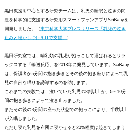
黒田教授を中心とする研究チームは、乳児の睡眠と泣きの問
題を科学的に支援する研究用スマートフォンアプリSciBabyを
開発しました。（
東京科学大学プレスリリース「乳児の泣き
止みと寝かしつけをITで支援」
）
黒田研究室では、哺乳類の乳児が抱っこして運ばれるとリラ
ックスする「輸送反応」を2013年に発見しています。SciBaby
は、保護者が5分間の抱き歩きとその後の抱き座りによって乳
児の自然な眠りを誘導するのを助けます。
これまでの実験では、泣いていた乳児の8割以上が、5～10分
間の抱き歩きによって泣き止みました。
またその後の8分間の座った状態での抱っこにより、半数以上
が入眠しました。
ただし寝た乳児を布団に寝かせると20%程度は起きてしまう