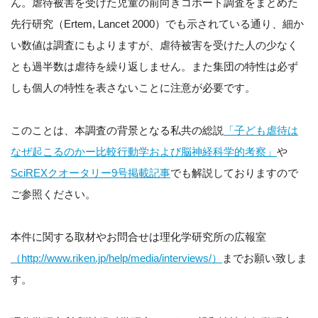
ん。虐待被害を受けた児童の前向きコホート調査をまとめた
先行研究（Ertem, Lancet 2000）でも示されている通り、細か
い数値は調査にもよりますが、虐待被害を受けた人の少なく
とも過半数は虐待を繰り返しません。また集団の特性は必ず
しも個人の特性を表さないことに注意が必要です。
このことは、本調査の背景となる私共の総説
「子ども虐待は
なぜ起こるのかー比較行動学および脳神経科学的考察」
や
SciREXクオータリー9号掲載記事
でも解説しておりますので
ご参照ください。
本件に関する取材やお問合せは理化学研究所の広報室
（http://www.riken.jp/help/media/interviews/）
までお願い致しま
す。