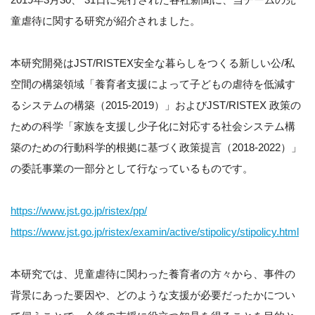
童虐待に関する研究が紹介されました。
本研究開発はJST/RISTEX安全な暮らしをつくる新しい公/私
空間の構築領域「養育者支援によって子どもの虐待を低減す
るシステムの構築（2015-2019）」およびJST/RISTEX 政策の
ための科学「家族を支援し少子化に対応する社会システム構
築のための行動科学的根拠に基づく政策提言（2018-2022）」
の委託事業の一部分として行なっているものです。
https://www.jst.go.jp/ristex/pp/
https://www.jst.go.jp/ristex/examin/active/stipolicy/stipolicy.html
本研究では、児童虐待に関わった養育者の方々から、事件の
背景にあった要因や、どのような支援が必要だったかについ