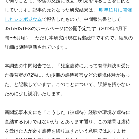
て伺うことで、今後の支援に役立つ知見を得ることを目的と
しています。記事の元となった研究結果は、
昨年11月に開催
したシンポジウム
で報告したもので、中間報告書として
JST/RISTEXのホームページに公開予定です（2019年4月下
旬〜5月頃）。ただし本研究は現在も継続中ですので、結果の
詳細は随時更新されています。
本調査の中間報告では、「児童虐待によって有罪判決を受け
た養育者の72%に、幼少期の虐待被害などの逆境体験があっ
た」と記載しています。このことについて、誤解を招かない
ために少し説明いたします。
新聞記事本文にも「こうした（被虐待）経験や環境が虐待に
直結するわけではないが」とあります通り、この結果は虐待
を受けた人が必ず虐待を繰り返すという意味ではありませ