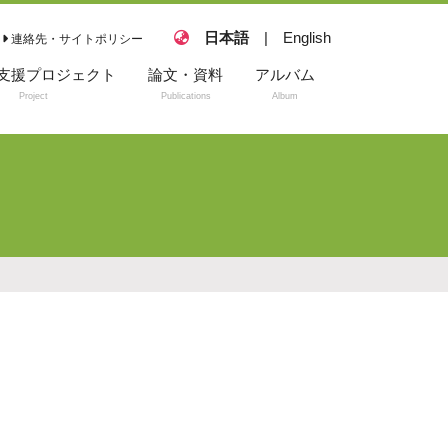
日本語
|
English
連絡先・サイトポリシー
支援プロジェクト
論文・資料
アルバム
Project
Publications
Album
ェクトについて
研究室からの主要
2025年度
な原著論文
中の方へ
2024年度
レビュー
に悩む保護者の方へ
2023年度
動画
byについて
日本語総説
の方へ
著書（共著含む）
ほしい！ 子どものた
ージ
プレスリリース
子ども時代を過ごし
メディア掲載
へ
講演
ー事業