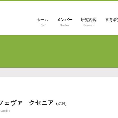
ホーム
メンバー
研究内容
養育者
HOME
Member
Research
プロジ
子育て
子育て
SciBa
支援者
助けて
めのペ
つらい
フェヴァ クセニア
た大人
(助教)
seniia
モニタ